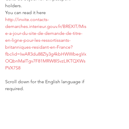
holders.
You can read it here  
http://invite.contacts-
demarches.interieur.gouv.fr/BREXIT/Mis
e-a-jour-du-site-de-demande-de-titre-
en-ligne-pour-les-ressortissants-
britanniques-residant-en-France?
fbclid=IwAR3du88ZIy3g4kbHWWbegVx
OQbnMaITgv7F81MRW8lSvzLIKTQXWs
PVX7S8
Scroll down for the English language if 
required.